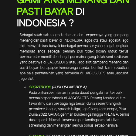
GAMPANG MENANG DAN
PASTI BAYAR
DI
INDONESIA ?
Sebagai salah satu agen terbesar dan terpercaya yang gampang
menang dan pasti bayar di INDONESIA, jagoslots atau jagoslot jago
slot menyediakan banyak berbagai permainan yang sangat lengkap,
membuat anda sebagai pemain pun tidak bosan untuk terus
bermain dan memilih berbagai permainan yang telah kami sediakan,
yang pastinya di JAGOSLOTS atau jago slot gampang menang dan
pasti bayar berapapun kemenangan anda. berikut kami sebutkan
apa saja permnainan yang tersedia di JAGOSLOTS atau jagoslot
jago slot :
SPORTBOOK
(JUDI ONLINE BOLA)
Pada pilihan permainan ini anda dapat pengalaman terbaik
bermain sportsbook di JAGOSLOTS! Pasang taruhan di tim
favoritmu dari berbagai liga besar dunia seperti English
premiere league, spanish la liga,Liga Champions eropa, Piala
Dunia 2022 QATAR, german bundesliga hingga NFL,NBA, tennis
dan esport. Nikmati keseruan pertandingan melalui live
streaming dan menangkan semua bonus setiap harinya.