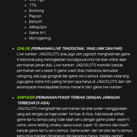
TTG
Booming
Playson
Betsoft
AllWaySpin
Game Art
Microgaming
IDNLIVE
(PERMAINAN LIVE TRADISIONAL YANG UNIK DAN FAIR)
Live number JAGOSLOTS atau jago slot jagoslot menghadirkan game
tradisional yang meningkatkan nostalgia pecinta taruhan online akan
permainan jaman dulu. Live number JAGOSLOTS memiliki banyak
permainan seru seperti game suwit khas Indonesia, kemudian
samgong, ada juga gongball dan game seru lainnya. Mainkan sekarang
juga game online hits paling terpercaya hanya di JAGOSLOTS dan raih
kesempatan mendapatkan bonus menarik dari game live number.
IDNPOKER
(PERMAINAN POKER TERBAIK DENGAN JARINGAN
TERBESAR DI ASIA)
JAGOSLOTS menghadirkan permainan taruhan poker menggunakan
uang asli dengan jaringan poker terluas di Asia. Ada banyak pilihan
game kartu lainnya yang tidak kalah seru dengan game poker seperti
ceme, ceme keliling, omaha, capsa susun, super 10, domino dan masih
banyak game kartu seru lainnya. Game poker dan taruhan kartu lainnya
kamu bisa mainkan dimanapun dan kapanpun hanya .melalui gadget