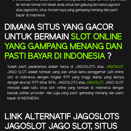
ke teman teman terdekat anda untuk bergabung bersama jagoslot
atau jagoslots, situs terpercaya yang gampang menang dan pasti
bayar di indonesia
DIMANA SITUS YANG GACOR
UNTUK BERMAIN
SLOT ONLINE
YANG GAMPANG MENANG DAN
PASTI BAYAR DI INDONESIA
?
Sudah pasti jawabannya adalah hanya di JAGOSLOTS atau
JAGOSLOT
JAGO SLOT, adalah tempat yang pas untuk kamu penggemar judi online
slot di indonesia dengan tingkat RTP yang tinggi diatas yang lainnya
dengan akurasi RTP ditas 95%, JAGOSLOTS atau
JAGOSLOT
, JAGO SLOT
menjadi salah satu situs slot online yang terbaik di indonesia dengan
banyak pilihan provider dan juga yang pasti gampang menang dan pasti
bayar di INDONESIA.
LINK ALTERNATIF JAGOSLOTS
JAGOSLOT JAGO SLOT, SITUS