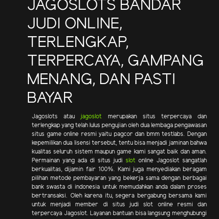
JAGOSLOTS BANDAR
JUDI ONLINE,
TERLENGKAP,
TERPERCAYA, GAMPANG
MENANG, DAN PASTI
BAYAR
Jagoslots atau
jagoslot
merupakan situs terpercaya dan
terlengkap yang telah lulus pengujian oleh dua lembaga pengawasan
situs game online resmi yaitu pagcor dan bmm testlabs. Dengan
kepemilikan dua lisensi tersebut, tentu bisa menjadi jaminan bahwa
kualitas seluruh sistem maupun game kami sangat baik dan aman.
Permainan yang ada di situs judi
slot
online Jagoslot sangatlah
berkualitas, dijamin fair 100%. Kami juga menyediakan beragam
pilihan metode pembayaran yang bekerja sama dengan berbagai
bank swasta di indonesia untuk memudahkan anda dalam proses
bertransaksi. Oleh karena itu, segera bergabung bersama kami
untuk menjadi member di situs judi slot online resmi dan
terpercaya Jagoslot. Layanan bantuan bisa langsung menghubungi