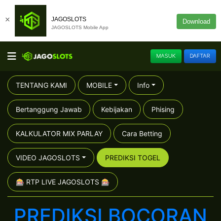
×
JAGOSLOTS
Download
JAGOSLOTS Mobile App
MASUK
DAFTAR
TENTANG KAMI
MOBILE
Info
Bertanggung Jawab
Kebijakan
Phising
KALKULATOR MIX PARLAY
Cara Betting
VIDEO JAGOSLOTS
PREDIKSI TOGEL
🎰 RTP LIVE JAGOSLOTS 🎰
PREDIKSI BOCORAN