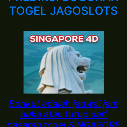
TOGEL JAGOSLOTS
Berikut adalah jadwal jam
buka atau tutup dari
pasaran togel SINGAPORE