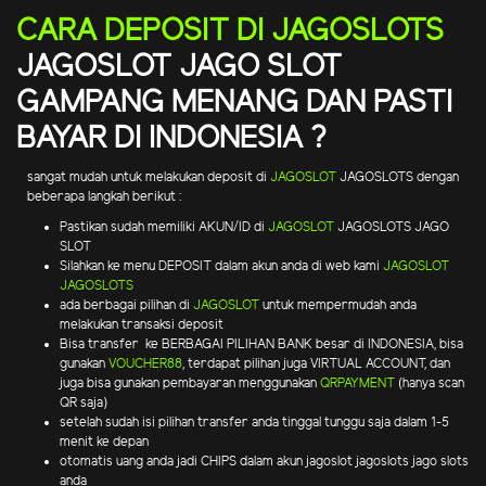
CARA DEPOSIT DI JAGOSLOTS
JAGOSLOT JAGO SLOT
GAMPANG MENANG DAN PASTI
BAYAR DI INDONESIA ?
sangat mudah untuk melakukan deposit di
JAGOSLOT
JAGOSLOTS dengan
beberapa langkah berikut :
Pastikan sudah memiliki AKUN/ID di
JAGOSLOT
JAGOSLOTS JAGO
SLOT
Silahkan ke menu DEPOSIT dalam akun anda di web kami
JAGOSLOT
JAGOSLOTS
ada berbagai pilihan di
JAGOSLOT
untuk mempermudah anda
melakukan transaksi deposit
Bisa transfer ke BERBAGAI PILIHAN BANK besar di INDONESIA, bisa
gunakan
VOUCHER88
, terdapat pilihan juga VIRTUAL ACCOUNT, dan
juga bisa gunakan pembayaran menggunakan
QRPAYMENT
(hanya scan
QR saja)
setelah sudah isi pilihan transfer anda tinggal tunggu saja dalam 1-5
menit ke depan
otomatis uang anda jadi CHIPS dalam akun jagoslot jagoslots jago slots
anda