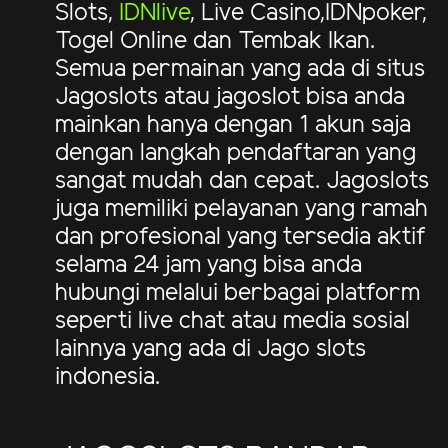
Slots,
IDNlive
, Live Casino,IDNpoker,
Togel Online dan Tembak Ikan.
Semua permainan yang ada di situs
Jagoslots atau jagoslot bisa anda
mainkan hanya dengan 1 akun saja
dengan langkah pendaftaran yang
sangat mudah dan cepat. Jagoslots
juga memiliki pelayanan yang ramah
dan profesional yang tersedia aktif
selama 24 jam yang bisa anda
hubungi melalui berbagai platform
seperti live chat atau media sosial
lainnya yang ada di Jago slots
indonesia.