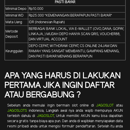
PASTI BAYAR
Minimal Depo
Rp10.000
Minimal WD
Rp25.000 *KEMENANGAN BERAPAPUN PASTI BAYAR*
Mata Uang
IDR (Indonesian Rupiah)
BERBAGAI BANK LOKAL, VIA E-WALLET (OVO, DANA, GOPAY,
Metode
LINKAJA, ) MUDAH DEPO HANYA SCAN QRIS, VOUCHER88,
Deposit
DAN VIRTUAL ACCOUNT
DEPO CEPAT, WITHDRAW CEPAT, CS ONLINE 24JAM DAN
Keunggulan
RAMAH YANG SANGAT MEMBANTU, GAMPANG MENANG,
DAN PASTI BAYAR MENANG BERAPAPUN
APA YANG HARUS DI LAKUKAN
PERTAMA JIKA INGIN DAFTAR
ATAU BERGABUNG ?
Sebelum anda memulai ingin bermain slot online di
JAGOSLOT
atau
JAGOSLOTS
indonesia, Langkah awal nya anda wajib mempunya AKUN
terlebih dahulu di
JAGOSLOT
, Untuk memiliki AKUN kamu bisa dapatkan
secara gratis tanpa biaya apa pun. Dan anda di wajibkan menyiapakan data
resmi pribadi anda untuk mengisi formulir pendaftaran. Setelah itu anda