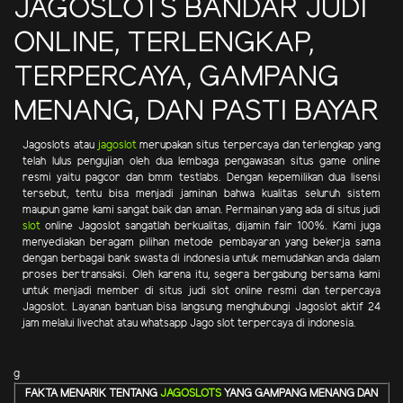
JAGOSLOTS BANDAR JUDI
ONLINE, TERLENGKAP,
TERPERCAYA, GAMPANG
MENANG, DAN PASTI BAYAR
Jagoslots atau
jagoslot
merupakan situs terpercaya dan terlengkap yang
telah lulus pengujian oleh dua lembaga pengawasan situs game online
resmi yaitu pagcor dan bmm testlabs. Dengan kepemilikan dua lisensi
tersebut, tentu bisa menjadi jaminan bahwa kualitas seluruh sistem
maupun game kami sangat baik dan aman. Permainan yang ada di situs judi
slot
online Jagoslot sangatlah berkualitas, dijamin fair 100%. Kami juga
menyediakan beragam pilihan metode pembayaran yang bekerja sama
dengan berbagai bank swasta di indonesia untuk memudahkan anda dalam
proses bertransaksi. Oleh karena itu, segera bergabung bersama kami
untuk menjadi member di situs judi slot online resmi dan terpercaya
Jagoslot. Layanan bantuan bisa langsung menghubungi Jagoslot aktif 24
jam melalui livechat atau whatsapp Jago slot terpercaya di indonesia.
g
FAKTA MENARIK TENTANG
JAGOSLOTS
YANG GAMPANG MENANG DAN