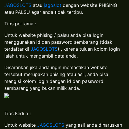
JAGOSLOTS
atau
jagoslot
dengan website PHISING
atau PALSU agar anda tidak tertipu.
Tips pertama :
Untuk website phising / palsu anda bisa login
menggunakan id dan password sembarang (tidak
terdaftar di
JAGOSLOTS
) , karena tujuan kolom login
ialah untuk mengambil data anda.
Disarankan jika anda ingin memastikan website
tersebut merupakan phising atau asli, anda bisa
mengisi kolom login dengan id dan password
sembarang yang bukan milik anda.
Tips Kedua :
Untuk website
JAGOSLOTS
yang asli anda diharuskan