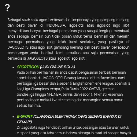
?
Sebagai salah satu agen terbesar dan terpercaya yang gampang menang
dan pasti bayar di INDONESIA, jagoslots atau jagoslot jago slot
menyediakan banyak berbagai permainan yang sangat lengkap, membuat
anda sebagai pemain pun tidak bosan untuk terus bermain dan memilih
berbagai permainan yang telah kami sediakan, yang pastinya di
JAGOSLOTS atau jago slot gampang menang dan pasti bayar berapapun
kemenangan anda. berikut kami sebutkan apa saja permnainan yang
tersedia di JAGOSLOTS atau jagoslot jago slot :
SPORTBOOK
(JUDI ONLINE BOLA)
Pada pilihan permainan ini anda dapat pengalaman terbaik bermain
sportsbook di JAGOSLOTS! Pasang taruhan di tim favoritmu dari
berbagai liga besar dunia seperti English premiere league, spanish la
liga,Liga Champions eropa, Piala Dunia 2022 QATAR, german
bundesliga hingga NFL,NBA, tennis dan esport. Nikmati keseruan
pertandingan melalui live streaming dan menangkan semua bonus
setiap harinya.
E-SPORT
(OLAHRAGA ELEKTRONIK YANG SEDANG BANYAK DI
GEMARI)
Di Jagoslots juga terdapat pilihan untuk pasangan atau taruhan untuk
e-sport yang kita tahu semua bahwa olhraga ini saat ini sangat banyak