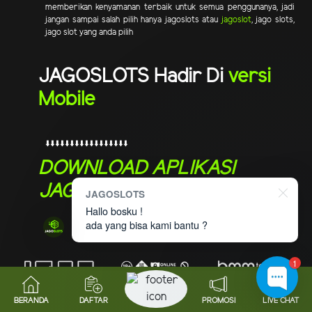
memberikan kenyamanan terbaik untuk semua penggunanya, jadi
jangan sampai salah pilih hanya jagoslots atau
jagoslot
, jago slots,
jago slot yang anda pilih
JAGOSLOTS Hadir Di
versi
Mobile
⬇️⬇️⬇️⬇️⬇️⬇️⬇️⬇️⬇️⬇️⬇️⬇️⬇️⬇️⬇️⬇️⬇️
DOWNLOAD APLIKASI
JAGOSLOTS
JAGOSLOTS
Hallo bosku !
ada yang bisa kami bantu ?
1
Copyright © - JAGOSLOTS. Seluruh hak cipta dilindungi
BERANDA
DAFTAR
PROMOSI
LIVE CHAT