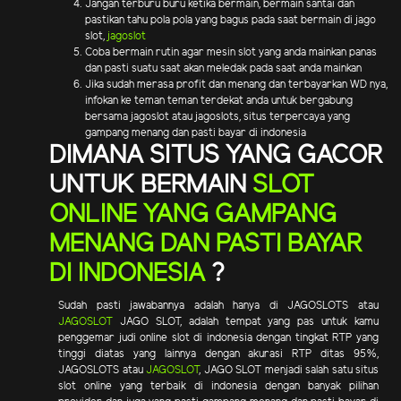
Jangan terburu buru ketika bermain, bermain santai dan
pastikan tahu pola pola yang bagus pada saat bermain di jago
slot,
jagoslot
Coba bermain rutin agar mesin slot yang anda mainkan panas
dan pasti suatu saat akan meledak pada saat anda mainkan
Jika sudah merasa profit dan menang dan terbayarkan WD nya,
infokan ke teman teman terdekat anda untuk bergabung
bersama jagoslot atau jagoslots, situs terpercaya yang
gampang menang dan pasti bayar di indonesia
DIMANA SITUS YANG GACOR
UNTUK BERMAIN
SLOT
ONLINE YANG GAMPANG
MENANG DAN PASTI BAYAR
DI INDONESIA
?
Sudah pasti jawabannya adalah hanya di JAGOSLOTS atau
JAGOSLOT
JAGO SLOT, adalah tempat yang pas untuk kamu
penggemar judi online slot di indonesia dengan tingkat RTP yang
tinggi diatas yang lainnya dengan akurasi RTP ditas 95%,
JAGOSLOTS atau
JAGOSLOT
, JAGO SLOT menjadi salah satu situs
slot online yang terbaik di indonesia dengan banyak pilihan