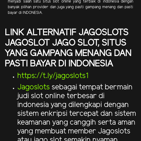
menjadi salah satu situs slot online yang terbaik di indonesia dengan
banyak pilihan provider dan juga yang pasti gampang menang dan pasti
bayar di INDONESIA.
LINK ALTERNATIF JAGOSLOTS
JAGOSLOT JAGO SLOT, SITUS
YANG GAMPANG MENANG DAN
PASTI BAYAR DI INDONESIA
https://t.ly/jagoslots1
Jagoslots
sebagai tempat bermain
judi slot online terbesar di
indonesia yang dilengkapi dengan
sistem enkripsi tercepat dan sistem
keamanan yang canggih serta aman
yang membuat member Jagoslots
atau jago slot semakin nyaman