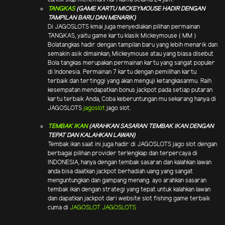
TANGKAS
(GAME KARTU MICKEYMOUSE HADIR DENGAN
TAMPILAN BARU DAN MENARIK)
Di JAGOSLOTS kmai juga menyediakan pilihan permainan
TANGKAS, yaitu game kartu klasik Mickeymouse ( MM )
Bolatangkas hadir dengan tampilan baru yang lebih menarik dan
semakin asik dimainkan, Mickeymouse atau yang biasa disebut
Bola tangkas merupakan permainan kartu yang sangat populer
di Indonesia. Permainan 7 kartu dengan pemilihan kartu
terbaik dan tertinggi yang akan menguji ketangkasanmu. Raih
kesempatan mendapatkan bonus jackpot pada setiap putaran
kartu terbaik Anda, Coba keberuntungan mu sekarang hanya di
JAGOSLOTS
jagoslot
jago slot.
TEMBAK IKAN
(ARAHKAN SASARAN TEMBAK IKAN DENGAN
TEPAT DAN KALAHKAN LAWAN)
Tembak ikan saat ini juga hadir di JAGOSLOTS jago slot dengan
berbagai pilihan provider terlengkap dan terpercaya di
INDONESIA, hanya dengan tembak sasaran dan kalahkan lawan
anda bisa daatkan jackpot berhadiah uang yang sangat
menguntungkan dan gampang menang. ayo arahkan sasaran
tembak ikan dengan strategi yang tepat untuk kalahkan lawan
dan dapatkan jackpot dari website slot fishing game terbaik
cuma di
JAGOSLOT
JAGOSLOTS