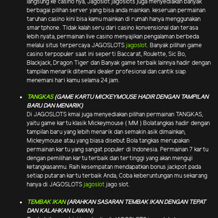
langsung ke casino nya, Jagoslot jagoslots juga menyediakan banyak
berbagai pilihan server yang bisa anda mainkan. keseruan permainan
taruhan casino kini bisa kamu mainkan di rumah hanya menggunakan
smartphone. Tidak kalah seru dari casino konvensional dan terasa
lebih nyata, permainan live casino menyajikan pengalaman berbeda
melalui situs terpercaya JAGOSLOTS
jagoslot
. Banyak pilihan game
casino terpopuler saat ini seperti Baccarat, Roulette, Sic Bo,
Blackjack, Dragon Tiger dan Banyak game terbaik lainnya hadir dengan
tampilan menarik ditemani dealer profesional dan cantik siap
menemani hari kamu selama 24 jam.
TANGKAS
(GAME KARTU MICKEYMOUSE HADIR DENGAN TAMPILAN
BARU DAN MENARIK)
Di JAGOSLOTS kmai juga menyediakan pilihan permainan TANGKAS,
yaitu game kartu klasik Mickeymouse ( MM ) Bolatangkas hadir dengan
tampilan baru yang lebih menarik dan semakin asik dimainkan,
Mickeymouse atau yang biasa disebut Bola tangkas merupakan
permainan kartu yang sangat populer di Indonesia. Permainan 7 kartu
dengan pemilihan kartu terbaik dan tertinggi yang akan menguji
ketangkasanmu. Raih kesempatan mendapatkan bonus jackpot pada
setiap putaran kartu terbaik Anda, Coba keberuntungan mu sekarang
hanya di JAGOSLOTS
jagoslot
jago slot.
TEMBAK IKAN
(ARAHKAN SASARAN TEMBAK IKAN DENGAN TEPAT
DAN KALAHKAN LAWAN)