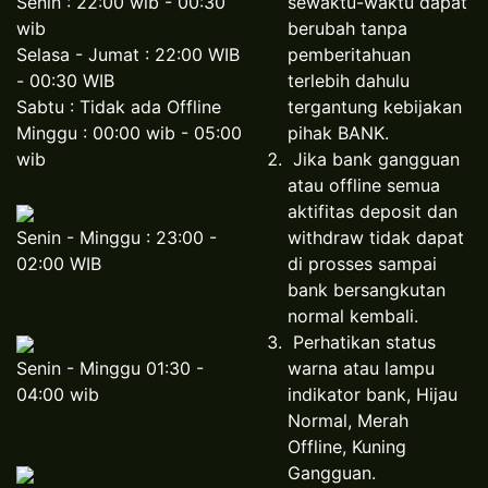
Senin : 22:00 wib - 00:30
sewaktu-waktu dapat
wib
berubah tanpa
Selasa - Jumat : 22:00 WIB
pemberitahuan
- 00:30 WIB
terlebih dahulu
Sabtu : Tidak ada Offline
tergantung kebijakan
Minggu : 00:00 wib - 05:00
pihak BANK.
wib
Jika bank gangguan
atau offline semua
aktifitas deposit dan
Senin - Minggu : 23:00 -
withdraw tidak dapat
02:00 WIB
di prosses sampai
bank bersangkutan
normal kembali.
Perhatikan status
Senin - Minggu 01:30 -
warna atau lampu
04:00 wib
indikator bank, Hijau
Normal, Merah
Offline, Kuning
Gangguan.