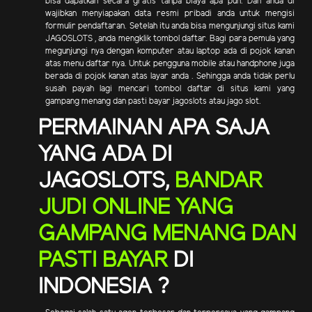
bisa dapatkan secara gratis tanpa biaya apa pun. Dan anda di
wajibkan menyiapakan data resmi pribadi anda untuk mengisi
formulir pendaftaran. Setelah itu anda bisa mengunjungi situs kami
JAGOSLOTS , anda mengklik tombol daftar. Bagi para pemula yang
megunjungi nya dengan komputer atau laptop ada di pojok kanan
atas menu daftar nya. Untuk pengguna mobile atau handphone juga
berada di pojok kanan atas layar anda . Sehingga anda tidak perlu
susah payah lagi mencari tombol daftar di situs kami yang
gampang menang dan pasti bayar jagoslots atau jago slot.
PERMAINAN APA SAJA
YANG ADA DI
JAGOSLOTS,
BANDAR
JUDI ONLINE YANG
GAMPANG MENANG DAN
PASTI BAYAR
DI
INDONESIA ?