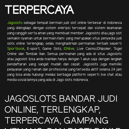
TERPERCAYA
Jagoslots
sebagai tempat bermain judi slot online terbesar di indonesia
yang dilengkapi dengan sistem enkripsi tercepat dan sistem keamanan
yang canggih serta aman yang membuat member Jagoslots atau jago slot
semakin nyaman untuk bermain.Kami yang merupakan situs penyedia judi
slots online terlengkap, selalu menghadirkan permainan terbaik seperti
Sportbook
, E-sport, Game Slots,
IDNlive
, Live Casino,IDNpoker, Togel
Online dan Tembak Ikan. Semua permainan yang ada di situs Jagoslots
atau jagoslot bisa anda mainkan hanya dengan 1 akun saja dengan langkah
pendaftaran yang sangat mudah dan cepat. Jagoslots juga memiliki
pelayanan yang ramah dan profesional yang tersedia aktif selama 24 jam
yang bisa anda hubungi melalui berbagai platform seperti live chat atau
media sosial lainnya yang ada di Jago slots indonesia.
JAGOSLOTS BANDAR JUDI
ONLINE, TERLENGKAP,
TERPERCAYA, GAMPANG