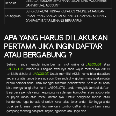
LINKAJA, ) MUDAH DEPO HANYA SCAN QRIS, VOUCHER88,
Deposit
DAN VIRTUAL ACCOUNT
DEPO CEPAT, WITHDRAW CEPAT, CS ONLINE 24JAM DAN
Keunggulan
RAMAH YANG SANGAT MEMBANTU, GAMPANG MENANG,
DAN PASTI BAYAR MENANG BERAPAPUN
APA YANG HARUS DI LAKUKAN
PERTAMA JIKA INGIN DAFTAR
ATAU BERGABUNG ?
Sebelum anda memulai ingin bermain slot online di
JAGOSLOT
atau
JAGOSLOTS
indonesia, Langkah awal nya anda wajib mempunya AKUN
terlebih dahulu di
JAGOSLOT
, Untuk memiliki AKUN kamu bisa dapatkan
secara gratis tanpa biaya apa pun. Dan anda di wajibkan menyiapakan data
resmi pribadi anda untuk mengisi formulir pendaftaran. Setelah itu anda
bisa mengunjungi situs kami JAGOSLOTS , anda mengklik tombol daftar.
Bagi para pemula yang megunjungi nya dengan komputer atau laptop ada
di pojok kanan atas menu daftar nya. Untuk pengguna mobile atau
handphone juga berada di pojok kanan atas layar anda . Sehingga anda
tidak perlu susah payah lagi mencari tombol daftar di situs kami yang
gampang menang dan pasti bayar jagoslots atau jago slot.