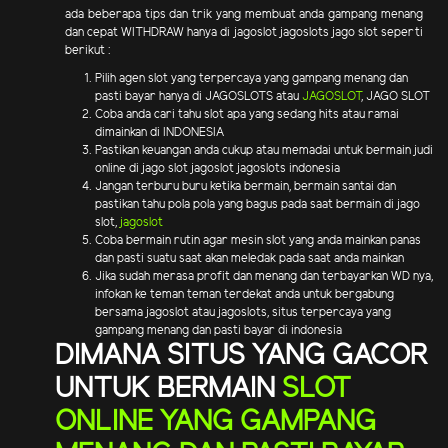
ada beberapa tips dan trik yang membuat anda gampang menang
dan cepat WITHDRAW hanya di jagoslot jagoslots jago slot seperti
berikut :
Pilih agen slot yang terpercaya yang gampang menang dan
pasti bayar hanya di JAGOSLOTS atau
JAGOSLOT
, JAGO SLOT
Coba anda cari tahu slot apa yang sedang hits atau ramai
dimainkan di INDONESIA
Pastikan keuangan anda cukup atau memadai untuk bermain judi
online di jago slot jagoslot jagoslots indonesia
Jangan terburu buru ketika bermain, bermain santai dan
pastikan tahu pola pola yang bagus pada saat bermain di jago
slot,
jagoslot
Coba bermain rutin agar mesin slot yang anda mainkan panas
dan pasti suatu saat akan meledak pada saat anda mainkan
Jika sudah merasa profit dan menang dan terbayarkan WD nya,
infokan ke teman teman terdekat anda untuk bergabung
bersama jagoslot atau jagoslots, situs terpercaya yang
gampang menang dan pasti bayar di indonesia
DIMANA SITUS YANG GACOR
UNTUK BERMAIN
SLOT
ONLINE YANG GAMPANG