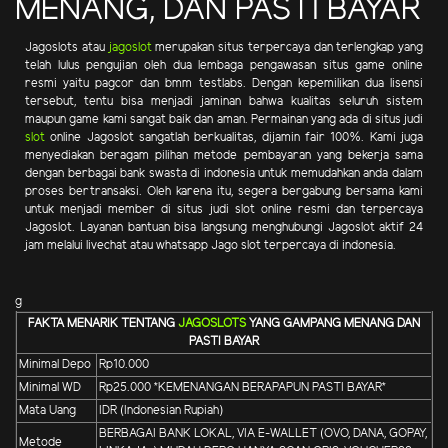
MENANG, DAN PASTI BAYAR
Jagoslots atau
jagoslot
merupakan situs terpercaya dan terlengkap yang
telah lulus pengujian oleh dua lembaga pengawasan situs game online
resmi yaitu pagcor dan bmm testlabs. Dengan kepemilikan dua lisensi
tersebut, tentu bisa menjadi jaminan bahwa kualitas seluruh sistem
maupun game kami sangat baik dan aman. Permainan yang ada di situs judi
slot
online Jagoslot sangatlah berkualitas, dijamin fair 100%. Kami juga
menyediakan beragam pilihan metode pembayaran yang bekerja sama
dengan berbagai bank swasta di indonesia untuk memudahkan anda dalam
proses bertransaksi. Oleh karena itu, segera bergabung bersama kami
untuk menjadi member di situs judi slot online resmi dan terpercaya
Jagoslot. Layanan bantuan bisa langsung menghubungi Jagoslot aktif 24
jam melalui livechat atau whatsapp Jago slot terpercaya di indonesia.
g
FAKTA MENARIK TENTANG
JAGOSLOTS
YANG GAMPANG MENANG DAN
PASTI BAYAR
Minimal Depo
Rp10.000
Minimal WD
Rp25.000 *KEMENANGAN BERAPAPUN PASTI BAYAR*
Mata Uang
IDR (Indonesian Rupiah)
BERBAGAI BANK LOKAL, VIA E-WALLET (OVO, DANA, GOPAY,
Metode