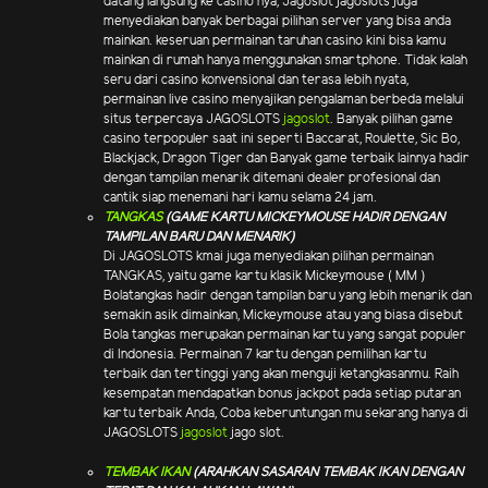
datang langsung ke casino nya, Jagoslot jagoslots juga
menyediakan banyak berbagai pilihan server yang bisa anda
mainkan. keseruan permainan taruhan casino kini bisa kamu
mainkan di rumah hanya menggunakan smartphone. Tidak kalah
seru dari casino konvensional dan terasa lebih nyata,
permainan live casino menyajikan pengalaman berbeda melalui
situs terpercaya JAGOSLOTS
jagoslot
. Banyak pilihan game
casino terpopuler saat ini seperti Baccarat, Roulette, Sic Bo,
Blackjack, Dragon Tiger dan Banyak game terbaik lainnya hadir
dengan tampilan menarik ditemani dealer profesional dan
cantik siap menemani hari kamu selama 24 jam.
TANGKAS
(GAME KARTU MICKEYMOUSE HADIR DENGAN
TAMPILAN BARU DAN MENARIK)
Di JAGOSLOTS kmai juga menyediakan pilihan permainan
TANGKAS, yaitu game kartu klasik Mickeymouse ( MM )
Bolatangkas hadir dengan tampilan baru yang lebih menarik dan
semakin asik dimainkan, Mickeymouse atau yang biasa disebut
Bola tangkas merupakan permainan kartu yang sangat populer
di Indonesia. Permainan 7 kartu dengan pemilihan kartu
terbaik dan tertinggi yang akan menguji ketangkasanmu. Raih
kesempatan mendapatkan bonus jackpot pada setiap putaran
kartu terbaik Anda, Coba keberuntungan mu sekarang hanya di
JAGOSLOTS
jagoslot
jago slot.
TEMBAK IKAN
(ARAHKAN SASARAN TEMBAK IKAN DENGAN