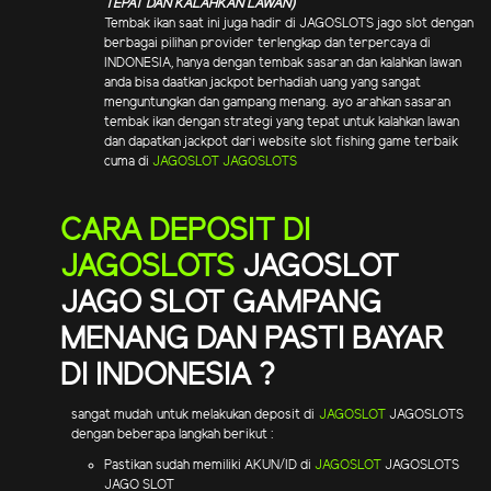
TEPAT DAN KALAHKAN LAWAN)
Tembak ikan saat ini juga hadir di JAGOSLOTS jago slot dengan
berbagai pilihan provider terlengkap dan terpercaya di
INDONESIA, hanya dengan tembak sasaran dan kalahkan lawan
anda bisa daatkan jackpot berhadiah uang yang sangat
menguntungkan dan gampang menang. ayo arahkan sasaran
tembak ikan dengan strategi yang tepat untuk kalahkan lawan
dan dapatkan jackpot dari website slot fishing game terbaik
cuma di
JAGOSLOT
JAGOSLOTS
CARA DEPOSIT DI
JAGOSLOTS
JAGOSLOT
JAGO SLOT GAMPANG
MENANG DAN PASTI BAYAR
DI INDONESIA ?
sangat mudah untuk melakukan deposit di
JAGOSLOT
JAGOSLOTS
dengan beberapa langkah berikut :
Pastikan sudah memiliki AKUN/ID di
JAGOSLOT
JAGOSLOTS
JAGO SLOT